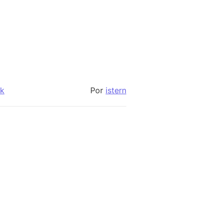
ck
Por
istern