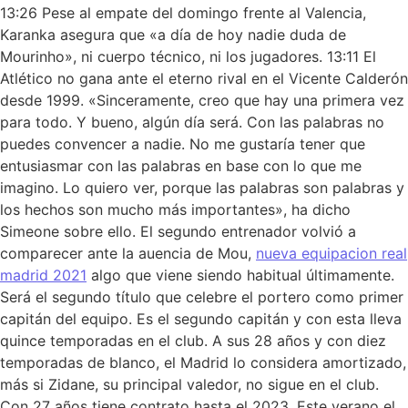
13:26 Pese al empate del domingo frente al Valencia,
Karanka asegura que «a día de hoy nadie duda de
Mourinho», ni cuerpo técnico, ni los jugadores. 13:11 El
Atlético no gana ante el eterno rival en el Vicente Calderón
desde 1999. «Sinceramente, creo que hay una primera vez
para todo. Y bueno, algún día será. Con las palabras no
puedes convencer a nadie. No me gustaría tener que
entusiasmar con las palabras en base con lo que me
imagino. Lo quiero ver, porque las palabras son palabras y
los hechos son mucho más importantes», ha dicho
Simeone sobre ello. El segundo entrenador volvió a
comparecer ante la auencia de Mou,
nueva equipacion real
madrid 2021
algo que viene siendo habitual últimamente.
Será el segundo título que celebre el portero como primer
capitán del equipo. Es el segundo capitán y con esta lleva
quince temporadas en el club. A sus 28 años y con diez
temporadas de blanco, el Madrid lo considera amortizado,
más si Zidane, su principal valedor, no sigue en el club.
Con 27 años tiene contrato hasta el 2023. Este verano el