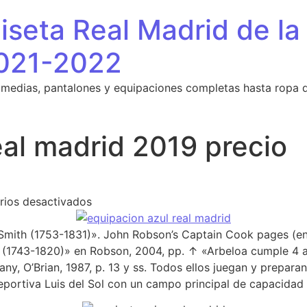
seta Real Madrid de la
021-2022
 medias, pantalones y equipaciones completas hasta ropa 
eal madrid 2019 precio
en equipacion real madrid 2019 precio
ios desactivados
mith (1753-1831)». John Robson’s Captain Cook pages (en i
ph (1743-1820)» en Robson, 2004, pp. ↑ «Arbeloa cumple 4 
tany, O’Brian, 1987, p. 13 y ss. Todos ellos juegan y preparan
eportiva Luis del Sol con un campo principal de capacida