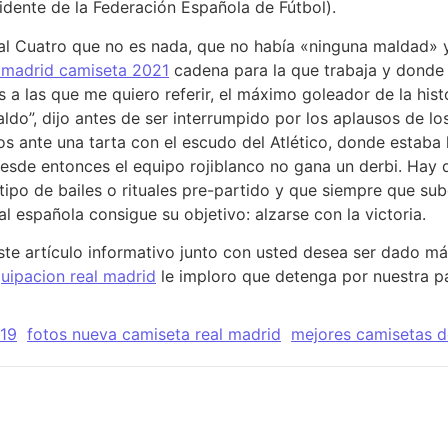
sidente de la Federación Española de Fútbol).
al Cuatro que no es nada, que no había «ninguna maldad» y
l madrid camiseta 2021
cadena para la que trabaja y donde 
s a las que me quiero referir, el máximo goleador de la his
aldo”, dijo antes de ser interrumpido por los aplausos de l
s ante una tarta con el escudo del Atlético, donde estaba 
. Desde entonces el equipo rojiblanco no gana un derbi. Hay
e tipo de bailes o rituales pre-partido y que siempre que s
al española consigue su objetivo: alzarse con la victoria.
te artículo informativo junto con usted desea ser dado m
quipacion real madrid
le imploro que detenga por nuestra p
019
fotos nueva camiseta real madrid
mejores camisetas d