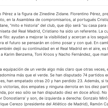
 Pérez a la figura de Zinedine Zidane. Florentino Pérez, pr
to, en la Asamblea de compromisarios, al portugués Cristi
dane, “mito e historia” del club, que dijo será “su casa para
seta del Real Madrid, Cristiano ha sido un referente. La c
filo: ayudan a mejorar la visibilidad y acercan a los segui
ra el futuro se pensarán en cómo posar y con qué. En cambi
también dejó su continuidad en el Real Madrid en el aire, e
o a Karim Benzema, Toni Kroos y Nacho Fernández, que man
na equipación de un verde algo más claro que otras veces, 
edomina más que el verde. Se han disputado 74 partidos en 
es, han empatado otras 20 y han perdido 23. Además, si t
 victorias, dos empates y ninguna derrota en los diez part
da, por eso sólo se han disputado diez en doce años). No h
or Donostiarra’ y son, de izquierda a derecha: Gonzalo Miró
nrique Cerezo (presidente del Atlético de Madrid), Ramón C