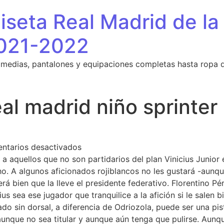
seta Real Madrid de la
021-2022
 medias, pantalones y equipaciones completas hasta ropa 
al madrid niño sprinter
en equipacion real madrid niño sprint
ntarios desactivados
 aquellos que no son partidarios del plan Vinicius Junior en
. A algunos aficionados rojiblancos no les gustará -aunque
rá bien que la lleve el presidente federativo. Florentino P
s sea ese jugador que tranquilice a la afición si le salen b
do sin dorsal, a diferencia de Odriozola, puede ser una pis
unque no sea titular y aunque aún tenga que pulirse. Aunqu