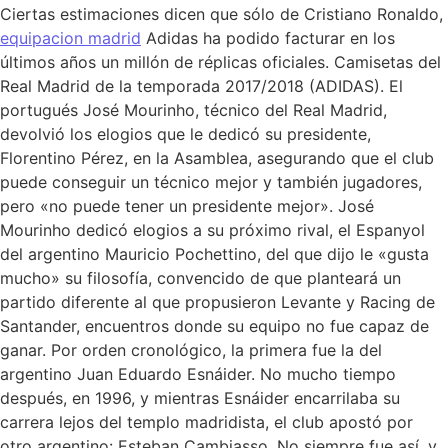
Ciertas estimaciones dicen que sólo de Cristiano Ronaldo,
equipacion madrid
Adidas ha podido facturar en los
últimos años un millón de réplicas oficiales. Camisetas del
Real Madrid de la temporada 2017/2018 (ADIDAS). El
portugués José Mourinho, técnico del Real Madrid,
devolvió los elogios que le dedicó su presidente,
Florentino Pérez, en la Asamblea, asegurando que el club
puede conseguir un técnico mejor y también jugadores,
pero «no puede tener un presidente mejor». José
Mourinho dedicó elogios a su próximo rival, el Espanyol
del argentino Mauricio Pochettino, del que dijo le «gusta
mucho» su filosofía, convencido de que planteará un
partido diferente al que propusieron Levante y Racing de
Santander, encuentros donde su equipo no fue capaz de
ganar. Por orden cronológico, la primera fue la del
argentino Juan Eduardo Esnáider. No mucho tiempo
después, en 1996, y mientras Esnáider encarrilaba su
carrera lejos del templo madridista, el club apostó por
otro argentino: Esteban Cambiasso. No siempre fue así, y