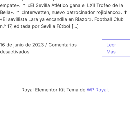
empate». ↑ «El Sevilla Atlético gana el LXII Trofeo de la
Bella». ↑ «Interwetten, nuevo patrocinador rojiblanco». ↑
«El sevillista Lara ya encandila en Riazor». Football Club
n.º 17, editada por Sevilla Fútbol […]
16 de junio de 2023
/
Comentarios
Leer
en nueva equipacion real madrid 17 18
desactivados
Más
Royal Elementor Kit Tema de
WP Royal
.