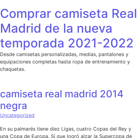
Saltar al contenido
Comprar camiseta Real
Madrid de la nueva
temporada 2021-2022
Desde camisetas personalizadas, medias, pantalones y
equipaciones completas hasta ropa de entrenamiento y
chaquetas.
camiseta real madrid 2014
negra
Uncategorized
En su palmarés tiene diez Ligas, cuatro Copas del Rey y
una Copa de Europa. Sí que logró alzar la Supercopa de