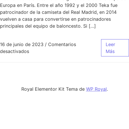
Europa en París. Entre el año 1992 y el 2000 Teka fue
patrocinador de la camiseta del Real Madrid, en 2014
vuelven a casa para convertirse en patrocinadores
principales del equipo de baloncesto. Si […]
16 de junio de 2023
/
Comentarios
Leer
en equipacion real madrid 2017 champions
desactivados
Más
Royal Elementor Kit Tema de
WP Royal
.