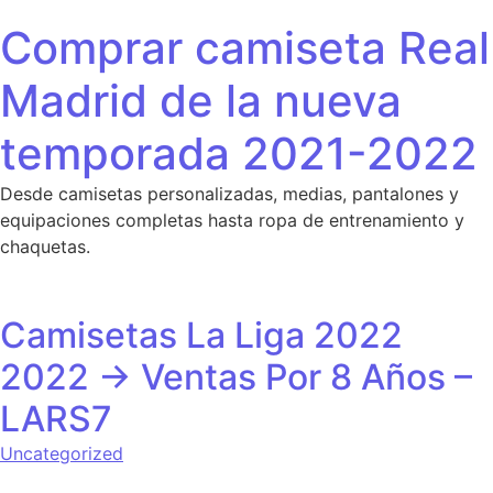
Saltar al contenido
Comprar camiseta Real
Madrid de la nueva
temporada 2021-2022
Desde camisetas personalizadas, medias, pantalones y
equipaciones completas hasta ropa de entrenamiento y
chaquetas.
Camisetas La Liga 2022
2022 → Ventas Por 8 Años –
LARS7
Uncategorized