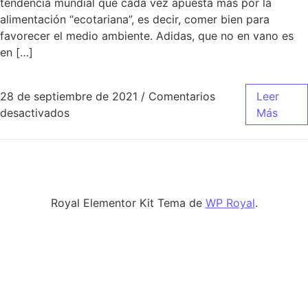
tendencia mundial que cada vez apuesta más por la
alimentación “ecotariana”, es decir, comer bien para
favorecer el medio ambiente. Adidas, que no en vano es
en […]
28 de septiembre de 2021
/
Comentarios
Leer
en equipacion real madrid 2014
desactivados
Más
Royal Elementor Kit Tema de
WP Royal
.