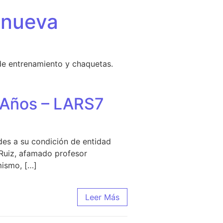
 nueva
de entrenamiento y chaquetas.
 Años – LARS7
rdes a su condición de entidad
 Ruiz, afamado profesor
mismo, […]
Por 8 Años – LARS7
Leer Más