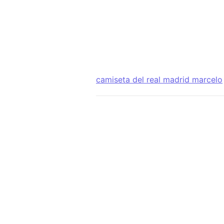
camiseta del real madrid marcelo