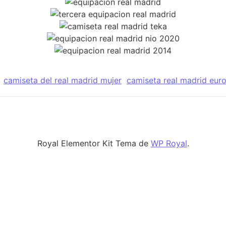
camiseta del real madrid mujer
camiseta real madrid euro
Royal Elementor Kit Tema de
WP Royal
.