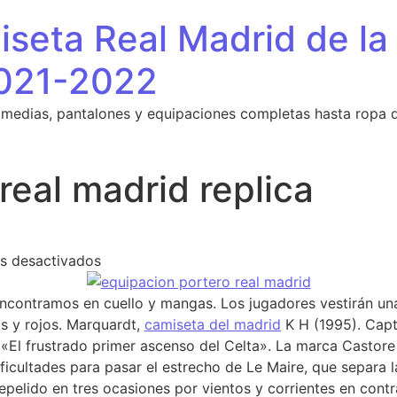
seta Real Madrid de la
021-2022
 medias, pantalones y equipaciones completas hasta ropa 
real madrid replica
en camiseta del real madrid replica
s desactivados
encontramos en cuello y mangas. Los jugadores vestirán una
os y rojos. Marquardt,
camiseta del madrid
K H (1995). Cap
 «El frustrado primer ascenso del Celta». La marca Castor
icultades para pasar el estrecho de Le Maire, que separa l
 repelido en tres ocasiones por vientos y corrientes en cont