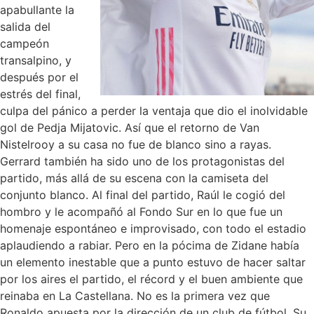
apabullante la
salida del
campeón
transalpino, y
después por el
estrés del final,
culpa del pánico a perder la ventaja que dio el inolvidable
gol de Pedja Mijatovic. Así que el retorno de Van
Nistelrooy a su casa no fue de blanco sino a rayas.
Gerrard también ha sido uno de los protagonistas del
partido, más allá de su escena con la camiseta del
conjunto blanco. Al final del partido, Raúl le cogió del
hombro y le acompañó al Fondo Sur en lo que fue un
homenaje espontáneo e improvisado, con todo el estadio
aplaudiendo a rabiar. Pero en la pócima de Zidane había
un elemento inestable que a punto estuvo de hacer saltar
por los aires el partido, el récord y el buen ambiente que
reinaba en La Castellana. No es la primera vez que
Ronaldo apuesta por la dirección de un club de fútbol. Su