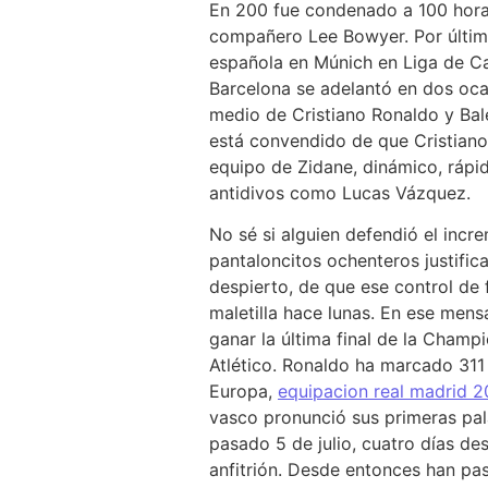
En 200 fue condenado a 100 horas
compañero Lee Bowyer. Por último
española en Múnich en Liga de Cam
Barcelona se adelantó en dos ocas
medio de Cristiano Ronaldo y Bal
está convendido de que Cristiano 
equipo de Zidane, dinámico, rápid
antidivos como Lucas Vázquez.
No sé si alguien defendió el incr
pantaloncitos ochenteros justific
despierto, de que ese control de
maletilla hace lunas. En ese men
ganar la última final de la Champ
Atlético. Ronaldo ha marcado 311
Europa,
equipacion real madrid 
vasco pronunció sus primeras pal
pasado 5 de julio, cuatro días de
anfitrión. Desde entonces han pa