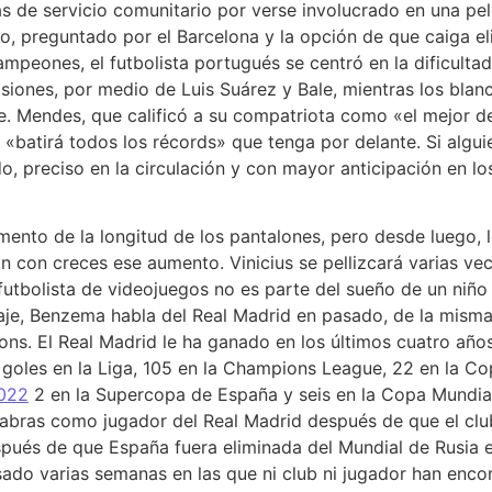
 de servicio comunitario por verse involucrado en una pel
, preguntado por el Barcelona y la opción de que caiga el
peones, el futbolista portugués se centró en la dificultad
iones, por medio de Luis Suárez y Bale, mientras los blanc
e. Mendes, que calificó a su compatriota como «el mejor d
«batirá todos los récords» que tenga por delante. Si alguien
o, preciso en la circulación y con mayor anticipación en lo
emento de la longitud de los pantalones, pero desde luego, 
an con creces ese aumento. Vinicius se pellizcará varias ve
 futbolista de videojuegos no es parte del sueño de un ni
saje, Benzema habla del Real Madrid en pasado, de la mism
ions. El Real Madrid le ha ganado en los últimos cuatro año
 goles en la Liga, 105 en la Champions League, 22 en la Co
2022
2 en la Supercopa de España y seis en la Copa Mundial
abras como jugador del Real Madrid después de que el club
spués de que España fuera eliminada del Mundial de Rusia e
sado varias semanas en las que ni club ni jugador han enco