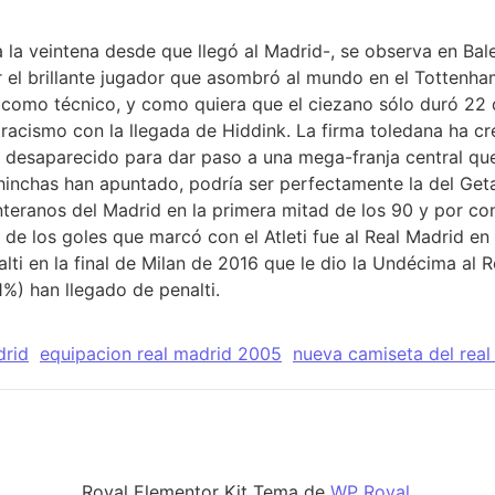
 la veintena desde que llegó al Madrid-, se observa en Ba
r el brillante jugador que asombró al mundo en el Tottenha
omo técnico, y como quiera que el ciezano sólo duró 22 dí
racismo con la llegada de Hiddink. La firma toledana ha cr
n desaparecido para dar paso a una mega-franja central qu
hinchas han apuntado, podría ser perfectamente la del Geta
eranos del Madrid en la primera mitad de los 90 y por co
de los goles que marcó con el Atleti fue al Real Madrid en
alti en la final de Milan de 2016 que le dio la Undécima al
,1%) han llegado de penalti.
drid
equipacion real madrid 2005
nueva camiseta del real
Royal Elementor Kit Tema de
WP Royal
.